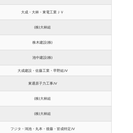
大成・大林・東電工業ＪＶ
(株)大林組
株木建設(株)
池中建設(株)
大成建設・佐藤工業・早野組JV
東通原子力工事JV
(株)大林組
(株)大林組
フジタ・鴻池・丸本・後藤・皆成特定JV