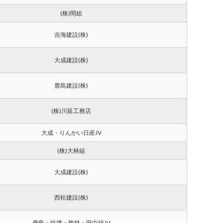
(株)間組
吉海建設(株)
大成建設(株)
鹿島建設(株)
(株)川延工務店
大成・りんかい日産JV
(株)大林組
大成建設(株)
西松建設(株)
鹿島・鉄建・梅林・田中組JV