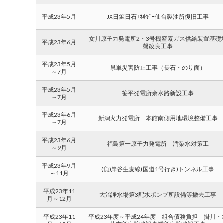
平成23年5月
JX日鉱日石ｴﾈﾙｷﾞｰ仙台製油所復旧工事
女川原子力発電所2・3号機窒素ガス供給装置基礎
平成23年6月
盤改良工事
平成23年5月
県単災害防止工事（長石・のり面）
～7月
平成23年5月
笹平発電所余水路新設工事
～7月
平成23年6月
新潟火力発電所 本館南側用地環境整備工事
～7月
平成23年6月
福島第一原子力発電所 汚染水対策工
～9月
平成23年9月
(負)岸谷生麦線(国道1号行き)トンネル工事
～11月
平成23年11
大治浄水場第3配水ポンプ所設備等撤去工事
月～12月
平成23年11
平成23年度～平成24年度 組合債務負担 掛川・