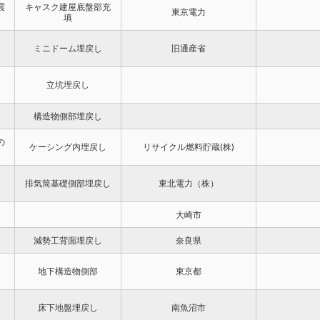
震
キャスク建屋底盤部充
東京電力
填
ミニドーム埋戻し
旧通産省
立坑埋戻し
構造物側部埋戻し
の
ケーシング内埋戻し
リサイクル燃料貯蔵(株)
排気筒基礎側部埋戻し
東北電力（株）
大崎市
減勢工背面埋戻し
奈良県
地下構造物側部
東京都
床下地盤埋戻し
南魚沼市