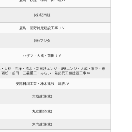
(株)紀南組
鹿島・菅野特定建設工事ＪＶ
(株)フジタ
ハザマ・大成・前田ＪＶ
・大林・五洋・清水・新日鉄エンジ・JFEエンジ・大成・東亜・東
・西松・前田・三菱重工・みらい・若築異工種建設工事JV
安部日鋼工業・株木建設 建設JV
大成建設(株)
丸友開発(株)
木内建設(株)