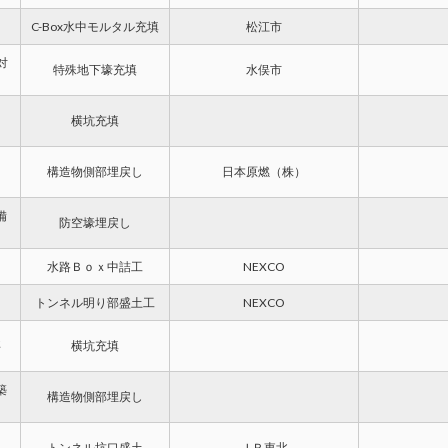
C-Box水中モルタル充填
松江市
対
特殊地下壕充填
水俣市
横坑充填
構造物側部埋戻し
日本原燃（株）
備
防空壕埋戻し
水路Ｂｏｘ中詰工
NEXCO
トンネル明り部盛土工
NEXCO
事
横坑充填
築
構造物側部埋戻し
トンネル坑口盛土
ＪＲ東北