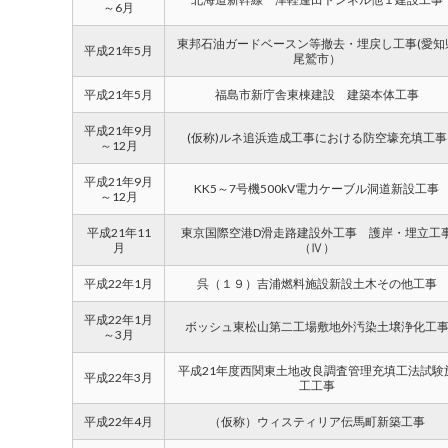
～6月
東邦石油ガードベースン等撤去・埋戻し工事(愛知
平成21年5月
尾鷲市）
平成21年5月
福島市新庁舎東棟建設 建築本体工事
平成21年9月
(仮称)ルネ追浜造成工事における防空壕充填工事
～12月
平成21年9月
KK5～7号機500kV電力ケーブル洞道新設工事
～12月
平成21年11
東京国際空港D滑走路建設外工事 護岸・埋立工
月
（Ⅳ）
平成22年1月
呉（１９）吉浦燃料施設新設土木その他工事
平成22年1月
ボッシュ東松山第二工場敷地外汚染土壌浄化工
～3月
平成21年度西関東土地改良調査管理充填工法試験
平成22年3月
工工事
平成22年4月
（仮称）ウィスティリア伝馬町新築工事