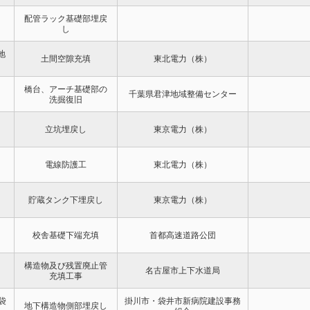
配管ラック基礎部埋戻
し
地
土間空隙充填
東北電力（株）
橋台、アーチ基礎部の
千葉県君津地域整備センター
洗掘復旧
立坑埋戻し
東京電力（株）
電線防護工
東北電力（株）
貯蔵タンク下埋戻し
東京電力（株）
校舎基礎下端充填
首都高速道路公団
構造物及び残置廃止管
名古屋市上下水道局
充填工事
袋
掛川市・袋井市新病院建設事務
地下構造物側部埋戻し