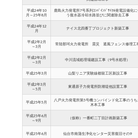
平成24年10
鹿島火力発電所7号系列ｺﾝﾊﾞｲﾝﾄﾞｻｲｸﾙ発電設備化
月～25年8月
う復水器冷却水路並びに関連除去工事
平成24年12
ナイス北四番丁プロジェクト新築工事
月
平成2年2月
常陸那珂火力発電所 震災 遮風フェンス修理工
～3月
平成2年2月
中川流域処理場建設工事（9号水処理）
～3月
平成25年3月
山梨リニア実験線都留工区新設工事
平成2年3月
東通原子力発電所防潮堤他設置工事
～5月
八戸火力発電所第5号機コンバインド化工事のうち
平成25年5月
木本工事
平成25年6月
（仮称）一番町二丁目計画新築工事
～9月
平成25年6月
仙台市南蒲生浄化センター災害復旧その9