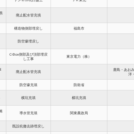
県
廃止配水管充填
構造物側部埋戻し
福島市
防空壕埋戻し
C-Box側部及び頂部埋戻
東京電力（株）
し工事
事
鹿島・あおみ
廃止配水管充填
洋
防空壕充填
防衛省
事
横坑充填
横坑充填
施
導水管充填
関東農政局
既設杭撤去跡埋戻し