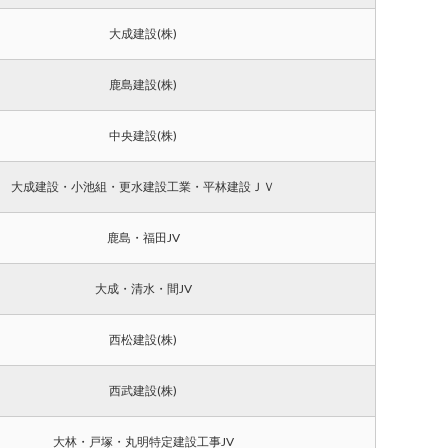
大成建設(株)
鹿島建設(株)
中央建設(株)
大成建設・小池組・更水建設工業・平林建設ＪＶ
鹿島・福田JV
大成・清水・間JV
西松建設(株)
西武建設(株)
大林・戸塚・丸明特定建設工事JV