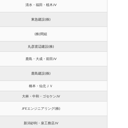
清水・福田・植木JV
東急建設(株)
(株)間組
丸彦渡辺建設(株)
鹿島・大成・前田JV
鹿島建設(株)
橋本・仙北ＪＶ
大林・中和・ゴセケンJV
JFEエンジニアリング(株)
新潟砂利・泉工務店JV