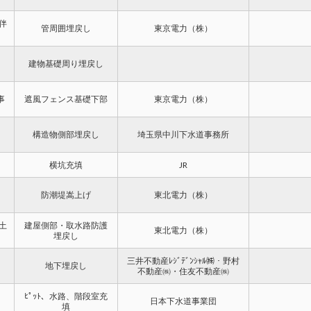
に伴
管周囲埋戻し
東京電力（株）
建物基礎周り埋戻し
事
遮風フェンス基礎下部
東京電力（株）
構造物側部埋戻し
埼玉県中川下水道事務所
横坑充填
JR
防潮堤嵩上げ
東北電力（株）
土
建屋側部・取水路防護
東北電力（株）
埋戻し
三井不動産ﾚｼﾞﾃﾞﾝｼｬﾙ㈱・野村
地下埋戻し
不動産㈱・住友不動産㈱
ﾋﾟｯﾄ、水路、階段室充
日本下水道事業団
填