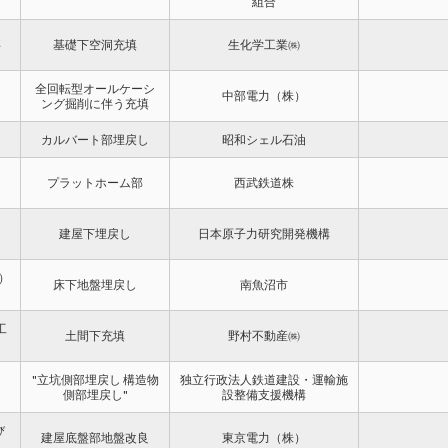
組合
事
基礎下空洞充填
生化学工業㈱
全回転型オールケーシ
中部電力（株）
ング掘削に伴う充填
カルバート部埋戻し
昭和シェル石油
プラットホーム部
西武鉄道株
建屋下埋戻し
日本原子力研究開発機構
）
床下地盤埋戻し
南魚沼市
工
土間下充填
野村不動産㈱
"立坑側部埋戻し 構造物
独立行政法人鉄道建設・運輸施
側部埋戻し"
設整備支援機構
び
建屋底盤部地盤改良
東京電力（株）