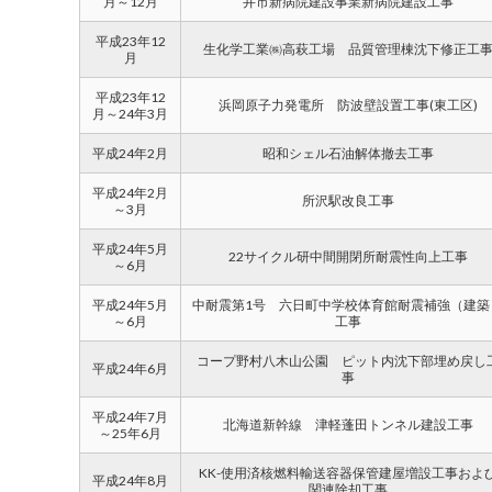
月～12月
井市新病院建設事業新病院建設工事
平成23年12
生化学工業㈱高萩工場 品質管理棟沈下修正工
月
平成23年12
浜岡原子力発電所 防波壁設置工事(東工区)
月～24年3月
平成24年2月
昭和シェル石油解体撤去工事
平成24年2月
所沢駅改良工事
～3月
平成24年5月
22サイクル研中間開閉所耐震性向上工事
～6月
平成24年5月
中耐震第1号 六日町中学校体育館耐震補強（建築
～6月
工事
コープ野村八木山公園 ピット内沈下部埋め戻し
平成24年6月
事
平成24年7月
北海道新幹線 津軽蓬田トンネル建設工事
～25年6月
KK-使用済核燃料輸送容器保管建屋増設工事およ
平成24年8月
関連除却工事