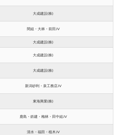
大成建設(株)
間組・大林・前田JV
大成建設(株)
大成建設(株)
大成建設(株)
新潟砂利・泉工務店JV
東海興業(株)
鹿島・鉄建・梅林・田中組JV
清水・福田・植木JV