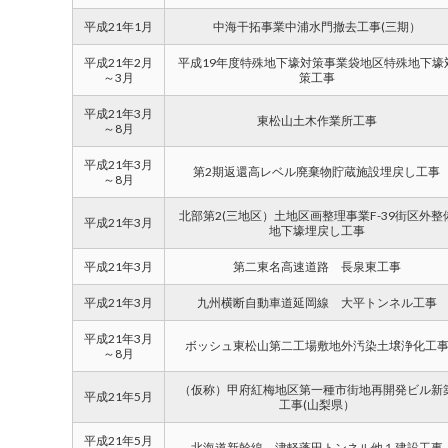
平成21年1月
中海干拓事業中浦水門撤去工事(三期）
平成21年2月
平成19年度特殊地下壕対策事業袋地区特殊地下壕
～3月
策工事
平成21年3月
東松山土木作業所工事
～8月
平成21年3月
第2期返還高レベル廃棄物貯蔵施設埋戻し工事
～8月
北部第2(三地区）土地区画整理事業F-39街区外整
平成21年3月
地下壕埋戻し工事
平成21年3月
第二東名高速道路 長泉東工事
平成21年3月
九州横断自動車道延岡線 大平トンネル工事
平成21年3月
ボッシュ東松山第二工場敷地外汚染土壌浄化工
～8月
（仮称）甲府紅梅地区第一種市街地再開発ビル新
平成21年5月
工事(山梨県）
平成21年5月
北海道新幹線 津軽蓬田トンネル他１建設工事