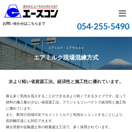
開
お問い合わせはこちらまで
054-255-5490
く
エアミルク・エアモルタル
エアミルク現場混練方式
水より軽い省資源工法。経済性と施工性に優れています。
最も多く気泡を混入することができる水より軽くできるタイプです。従って
材料の搬入量が少ない省資源工法。プラントもコンパクトで経済性と施工性
に優れています。
また、配管の先端付近でセメントミルクと気泡をショットすることにより、
長距離圧送にも対応できます。
橋台背面や拡幅盛土等の軽量盛土工法で、多く採用されています。